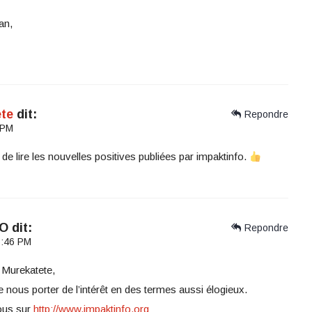
an,
ete
dit:
Repondre
 PM
de lire les nouvelles positives publiées par impaktinfo.
FO
dit:
Repondre
 6:46 PM
 Murekatete,
 nous porter de l’intérêt en des termes aussi élogieux.
ous sur
http://www.impaktinfo.org