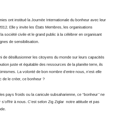
ies ont institué la Journée Internationale du bonheur avec leur
 2012. Elle y invite les États Membres, les organisations
 la société civile et le grand public à la célébrer en organisant
nes de sensibilisation.
 fini de désillusionner les citoyens du monde sur leurs capacités
bution juste et équitable des ressources de la planète terre, ils
ptimismes. La volonté de bon nombre d’entre nous, n’est-elle
onc de le créer, ce bonheur ?
des pays froids ou la canicule subsaharienne, ce ‘‘bonheur’’ ne
’offrir à nous. C’est selon Zig Ziglar notre attitude et pas
ude.