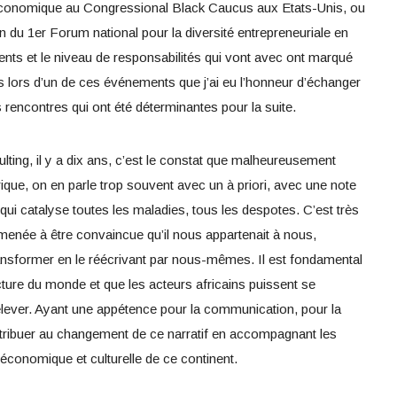
o-économique au Congressional Black Caucus aux Etats-Unis, ou
on du 1er Forum national pour la diversité entrepreneuriale en
ts et le niveau de responsabilités qui vont avec ont marqué
urs lors d’un de ces événements que j’ai eu l’honneur d’échanger
 rencontres qui ont été déterminantes pour la suite.
ting, il y a dix ans, c’est le constat que malheureusement
rique, on en parle trop souvent avec un à priori, avec une note
ui catalyse toutes les maladies, tous les despotes. C’est très
a amenée à être convaincue qu’il nous appartenait à nous,
ransformer en le réécrivant par nous-mêmes. Il est fondamental
ture du monde et que les acteurs africains puissent se
lever. Ayant une appétence pour la communication, pour la
ontribuer au changement de ce narratif en accompagnant les
, économique et culturelle de ce continent.