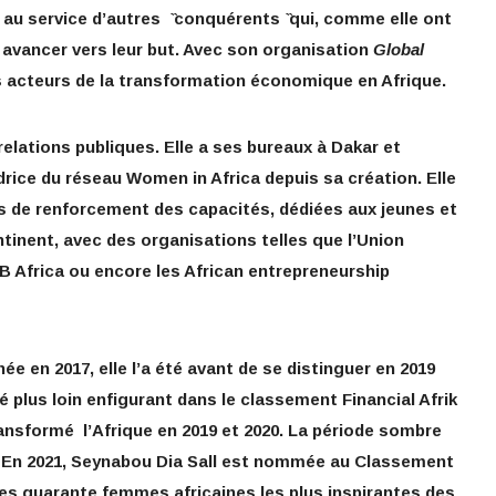
e au service d’autres ̏conquérents ̏qui, comme elle ont
’y avancer vers leur but. Avec son organisation
Global
es acteurs de la transformation économique en Afrique.
relations publiques. Elle a ses bureaux à Dakar et
drice du réseau Women in Africa depuis sa création. Elle
 de renforcement des capacités, dédiées aux jeunes et
inent, avec des organisations telles que l’Union
B Africa ou encore les African entrepreneurship
 en 2017, elle l’a été avant de se distinguer en 2019
é plus loin enfigurant dans le classement Financial Afrik
ansformé l’Afrique en 2019 et 2020. La période sombre
e. En 2021, Seynabou Dia Sall est nommée au Classement
des quarante femmes africaines les plus inspirantes des